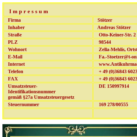
I m p r e s s u m
Firma
Stötzer
Inhaber
Andreas Stötzer
Straße
Otto-Keiner-Str. 2
PLZ
98544
Wohnort
Zella-Mehlis, Ortst
E-Mail
Fa.-Stoetzer@t-onl
Internet
www.Antikuhrmac
Telefon
+ 49 (0)36843 602
FAX
+ 49 (0)36843 602
Umsatzsteuer-
DE 150997914
Identifikationsnummer
gemäß §27a Umsatzsteuergesetz
Steuernummer
169 278/00555