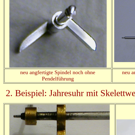
neu angfertigte Spindel
noch ohne
neu a
Pendelführung
2. Beispiel: Jahresuhr mit Skelettw