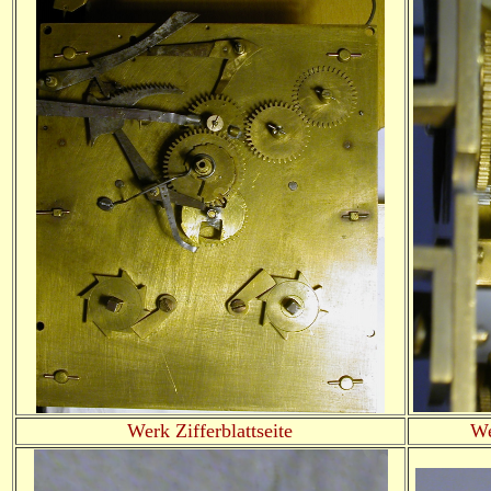
Werk Zifferblattseite
We